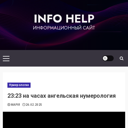
Перейти
к
INFO HELP
содержимому
ИНФОРМАЦИОННЫЙ САЙТ
Основное
меню
Нумерология
23:23 на часах ангельская нумерология
МАРІЯ
26.02.2025