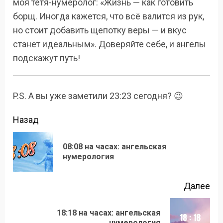
моя тетя-нумеролог: «Жизнь — как готовить
борщ. Иногда кажется, что всё валится из рук,
но стоит добавить щепотку веры — и вкус
станет идеальным». Доверяйте себе, и ангелы
подскажут путь!
P.S. А вы уже заметили 23:23 сегодня? 😉
Продолжить
Назад
чтение
08:08 на часах: ангельская
Пр
нумерология
зап
Далее
18:18 на часах: ангельская
Следующая
нумерология