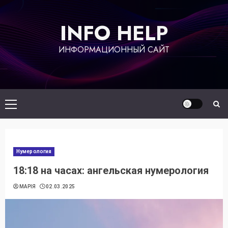
Перейти
к
INFO HELP
содержимому
ИНФОРМАЦИОННЫЙ САЙТ
Основное
меню
Нумерология
18:18 на часах: ангельская нумерология
МАРІЯ
02.03.2025