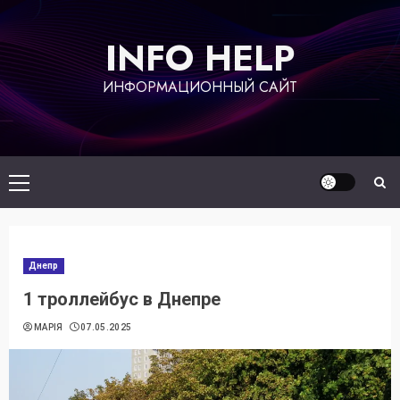
Перейти
к
INFO HELP
содержимому
ИНФОРМАЦИОННЫЙ САЙТ
Основное
меню
Днепр
1 троллейбус в Днепре
МАРІЯ
07.05.2025