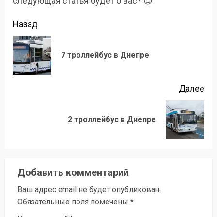
следующая статья будет о вас? 😊
Продолжить
Назад
чтение
Пр
7 троллейбус в Днепре
зап
Далее
Следующая
2 троллейбус в Днепре
запись:
Добавить комментарий
Ваш адрес email не будет опубликован.
Обязательные поля помечены
*