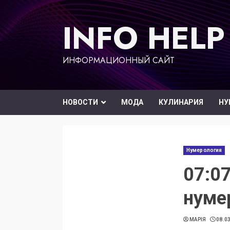
Перейти
к
INFO HELP
содержимому
ИНФОРМАЦИОННЫЙ САЙТ
НОВОСТИ
МОДА
КУЛИНАРИЯ
НУ
Нумерология
07:07
нуме
МАРІЯ
08.0