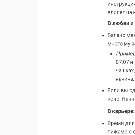
инструкция
влияет на
В любви и
Баланс меж
много муки
Пример
07:07 и
чашках,
начина
Если вы од
коне. Начн
В карьере
Время для 
пижаме с 