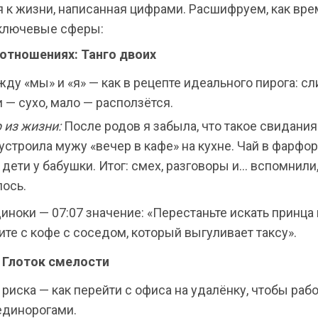
 к жизни, написанная цифрами. Расшифруем, как вре
 ключевые сферы:
 отношениях: Танго двоих
ду «мы» и «я» — как в рецепте идеального пирога: с
 — сухо, мало — расползётся.
 из жизни:
После родов я забыла, что такое свидания
 устроила мужу «вечер в кафе» на кухне. Чай в фарфо
 дети у бабушки. Итог: смех, разговоры и… вспомнили
лось.
иноки — 07:07 значение: «Перестаньте искать принца
ите с кофе с соседом, который выгуливает таксу».
: Глоток смелости
риска — как перейти с офиса на удалёнку, чтобы рабо
единорогами.