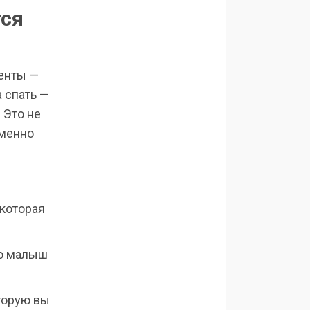
тся
енты —
 спать —
 Это не
именно
 которая
то малыш
оторую вы