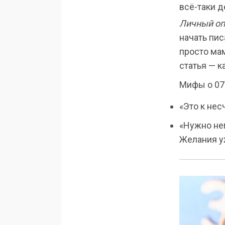
всё-таки д
Личный оп
начать пис
просто мам
статья — к
Мифы о 07:
«Это к нес
«Нужно не
Желания у