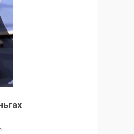
ньгах
о