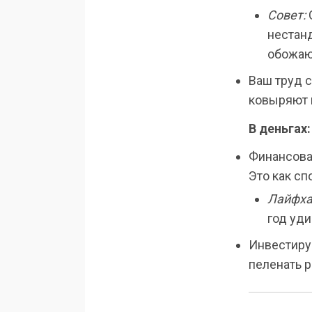
Совет:
С
нестан
обожаю
Ваш труд с
ковыряют в
В деньгах
Финансовая
Это как сп
Лайфха
год уди
Инвестируй
пеленать 