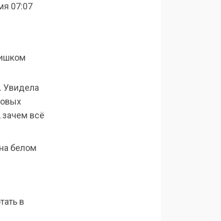
мя 07:07
лишком
. Увидела
ровых
, зачем всё
 на белом
тать в