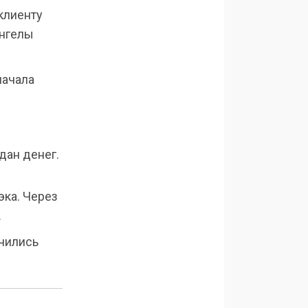
 клиенту
Ангелы
начала
дан денег.
ка. Через
.
учились