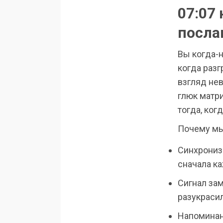
07:07 
посла
Вы когда-
когда раз
взгляд нев
глюк матри
тогда, ког
Почему мы
Синхрониз
сначала ка
Сигнал за
разукрасил
Напоминани