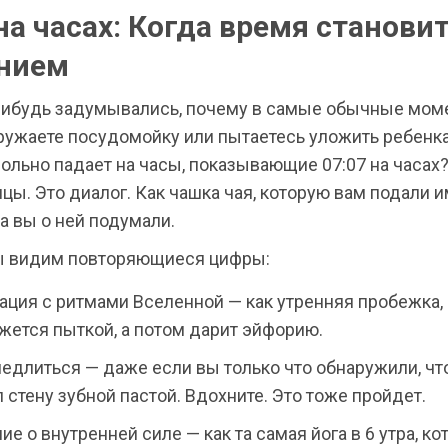
на часах: Когда время станови
нием
нибудь задумывались, почему в самые обычные мом
гружаете посудомойку или пытаетесь уложить ребенка
ольно падает на часы, показывающие 07:07 на часах?
цы. Это диалог. Как чашка чая, которую вам подали 
да вы о ней подумали.
 видим повторяющиеся цифры:
ация с ритмами Вселенной — как утренняя пробежка,
жется пыткой, а потом дарит эйфорию.
медлиться — даже если вы только что обнаружили, ч
 стену зубной пастой. Вдохните. Это тоже пройдет.
е о внутренней силе — как та самая йога в 6 утра, к