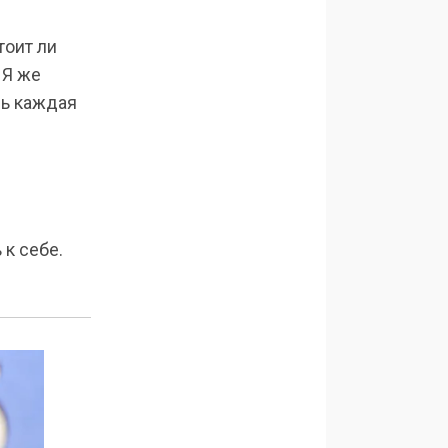
тоит ли
 Я же
рь каждая
к себе.