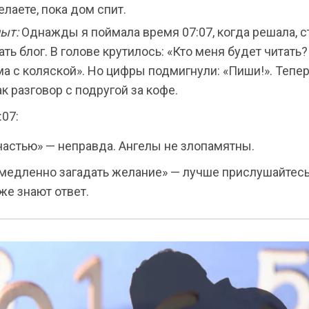
елаете, пока дом спит.
ыт:
Однажды я поймала время 07:07, когда решала, с
ать блог. В голове крутилось: «Кто меня будет читать?
а с коляской». Но цифры подмигнули: «Пиши!». Тепе
ак разговор с подругой за кофе.
07:
частью» — неправда. Ангелы не злопамятны.
медленно загадать желание» — лучше прислушайтесь 
же знают ответ.