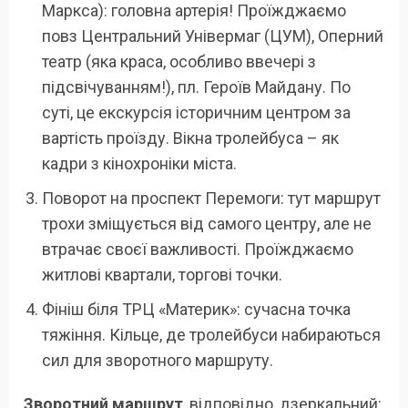
Маркса): головна артерія! Проїжджаємо
повз Центральний Універмаг (ЦУМ), Оперний
театр (яка краса, особливо ввечері з
підсвічуванням!), пл. Героїв Майдану. По
суті, це екскурсія історичним центром за
вартість проїзду. Вікна тролейбуса – як
кадри з кінохроніки міста.
Поворот на проспект Перемоги: тут маршрут
трохи зміщується від самого центру, але не
втрачає своєї важливості. Проїжджаємо
житлові квартали, торгові точки.
Фініш біля ТРЦ «Материк»: сучасна точка
тяжіння. Кільце, де тролейбуси набираються
сил для зворотного маршруту.
Зворотний маршрут
, відповідно, дзеркальний: