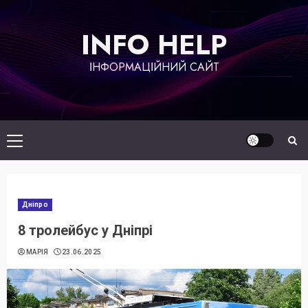
Skip
to
INFO HELP
content
ІНФОРМАЦІЙНИЙ САЙТ
Primary
Menu
Дніпро
8 тролейбус у Дніпрі
МАРІЯ
23.06.2025