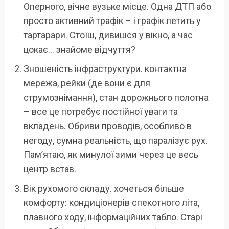
Оперного, вічне вузьке місце. Одна ДТП або
просто активний трафік – і графік летить у
тартарари. Стоїш, дивишся у вікно, а час
цокає… знайоме відчуття?
Зношеність інфраструктури. контактна
мережа, рейки (де вони є для
струмознімання), стан дорожнього полотна
– все це потребує постійної уваги та
вкладень. Обриви проводів, особливо в
негоду, сумна реальність, що паралізує рух.
Пам’ятаю, як минулої зими через це весь
центр встав.
Вік рухомого складу. хочеться більше
комфорту: кондиціонерів спекотного літа,
плавного ходу, інформаційних табло. Старі