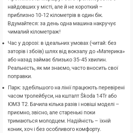
найдовших у місті, але й не короткий –
приблизно 10-12 кілометрів в один бік.
Вдумайтеся: за день одна машина накручує
чималий кілометраж!
Час у дорозі: в ідеальних умовах (читай: без
заторів і збоїв) шлях від вокзалу до «Материка»
або назад займає близько 35-45 хвилин.
Реальність, як ми знаємо, часто вносить свої
поправки.
Парк: здебільшого на лінії працюють перевірені
часом тролейбуси, на кшталт Škoda 14Tr або
ЮМЗ Т2. Бачила кілька разів і новіші моделі –
приємно, звісно, але старенькі поки
тримаються молодцем. Надійність – їхній
коник, хоч і без особливого комфорту.