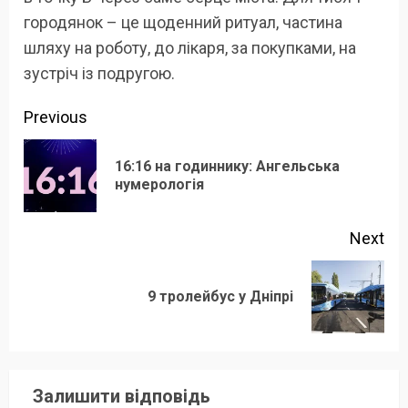
городянок – це щоденний ритуал, частина
шляху на роботу, до лікаря, за покупками, на
зустріч із подругою.
Continue
Previous
Reading
16:16 на годиннику: Ангельська
Pre
нумерологія
pos
Next
Next
9 тролейбус у Дніпрі
post:
Залишити відповідь