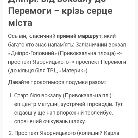
Перемоги – крізь серце
міста
Ось він, класичний
прямий маршрут
, який
багато хто знає напам’ять: Залізничний вокзал
«Дніпро-Головний» (Привокзальна площа) ->
проспект Яворницького -> проспект Перемоги
(до кільця біля ТРЦ «Материк»).
Давайте прокотимося подумки разом:
Старт біля вокзалу (Привокзальна пл.):
епіцентр метушні, зустрічей і проводів. Тут
сідаєш у ще напівпорожній тролейбус,
сповнений очікувань шляху.
Проспект Яворницького (колишній Карла