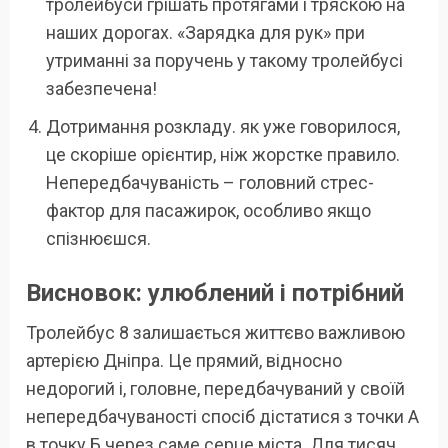
тролейбуси грішать протягами і тряскою на
наших дорогах. «Зарядка для рук» при
утриманні за поручень у такому тролейбусі
забезпечена!
Дотримання розкладу. як уже говорилося,
це скоріше орієнтир, ніж жорстке правило.
Непередбачуваність – головний стрес-
фактор для пасажирок, особливо якщо
спізнюєшся.
Висновок: улюблений і потрібний
Тролейбус 8 залишається життєво важливою
артерією Дніпра. Це прямий, відносно
недорогий і, головне, передбачуваний у своїй
непередбачуваності спосіб дістатися з точки А
в точку Б через саме серце міста. Для тисяч