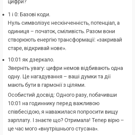
цифри?
1 і 0: Базові коди.
Нуль символізує нескінченність, потенціал, а
одиниця – початок, сміливість. Разом вони
створюють енергію трансформації: «закривай
старе, відкривай нове».
10:01 як дзеркало.
Зверніть увагу: цифри немов відбивають одна
одну. Це нагадування – ваші думки та дії
мають бути в гармонії з цілями.
Особистий досвід: Одного разу, побачивши
10:01 на годиннику перед важливою
співбесідою, я наважилася попросити вищу
зарплату. І знаєте що? Отримала! Тепер вірю –
це час мого «внутрішнього стусана».