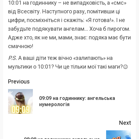
10:01 на годиннику – не випадковість, а «смс»
від Всесвіту. Наступного разу, помітивши ці
цифри, посміхніться і скажіть: «Я готова!». І не
забудьте подякувати ангелам… Хоча б пирогом.
Адже хто, як не ми, мами, знає: подяка має бути
смачною!
P.S.
А ваші діти теж вічно «залипають» на
мультики о 10:01? Чи це тільки мої такі маги?
😉
Continue
Previous
Reading
09:09 на годиннику: ангельська
Pre
нумерологія
pos
Next