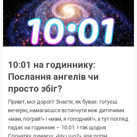
10:01 на годиннику:
Послання ангелів чи
просто збіг?
Привіт, мої дорогі! Знаєте, як буває: готуєш
вечерю, намагаєшся встигнути між дитячими
«мам, пограй!» і «мам, я голодний!», а тут погляд
падає на годинник – 10:01. І так щодня.
Спочатку думаєш: «Ну і що?», але потім