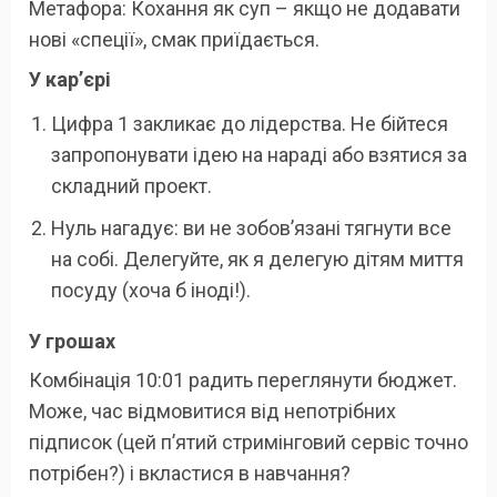
Метафора: Кохання як суп – якщо не додавати
нові «спеції», смак приїдається.
У кар’єрі
Цифра 1 закликає до лідерства. Не бійтеся
запропонувати ідею на нараді або взятися за
складний проект.
Нуль нагадує: ви не зобов’язані тягнути все
на собі. Делегуйте, як я делегую дітям миття
посуду (хоча б іноді!).
У грошах
Комбінація 10:01 радить переглянути бюджет.
Може, час відмовитися від непотрібних
підписок (цей п’ятий стримінговий сервіс точно
потрібен?) і вкластися в навчання?