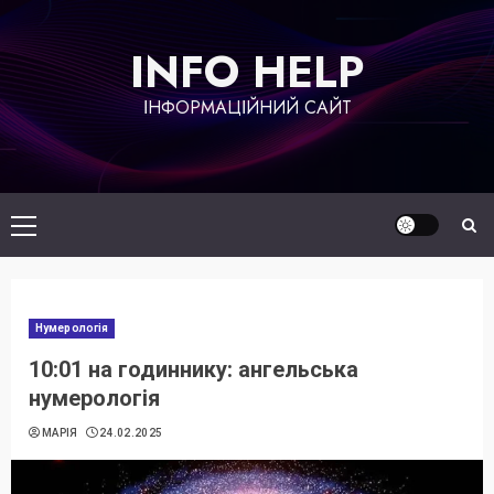
Skip
to
INFO HELP
content
ІНФОРМАЦІЙНИЙ САЙТ
Primary
Menu
Нумерологія
10:01 на годиннику: ангельська
нумерологія
МАРІЯ
24.02.2025