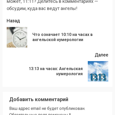
может, 11:11? Делитесь в комментариях —
обсудим, куда вас ведут ангелы!
Продолжить
Назад
чтение
Что означает 10:10 на часах в
Пр
ангельской нумерологии
зап
Далее
13:13 на часах: Ангельская
Следующая
нумерология
запись:
Добавить комментарий
Ваш адрес email не будет опубликован.
Обязательные поля помечены
*