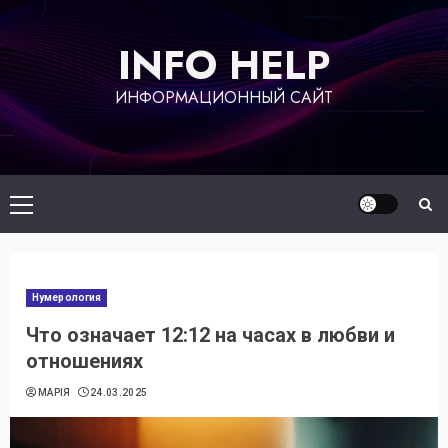
Перейти
к
INFO HELP
содержимому
ИНФОРМАЦИОННЫЙ САЙТ
Основное
меню
Нумерология
Что означает 12:12 на часах в любви и
отношениях
МАРІЯ
24.03.2025